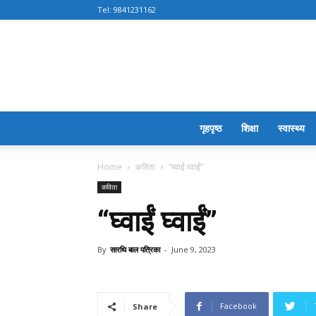
Tel:
9841231162
गृहपृष्ठ
शिक्षा
स्वास्थ्य
Home
कविता
“घ्वाईं घ्वाईं”
कविता
“घ्वाईं घ्वाईं”
By
सारथि बाल पत्रिका
-
June 9, 2023
Facebook
Share