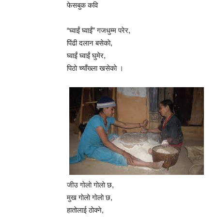
फेसबुक कवि
“घ्वाईं घ्वाईं” गजधुम्म परेर,
पिंढी दलान बसेकाे,
घ्वाईं घ्वाईं घुमेर,
पिठाे च्याँख्ला खसेकाे ।
जीउ गाेलाे गाेलाे छ,
मुख गाेलाे गाेलाे छ,
हाताेलाई ठाेक्ने,