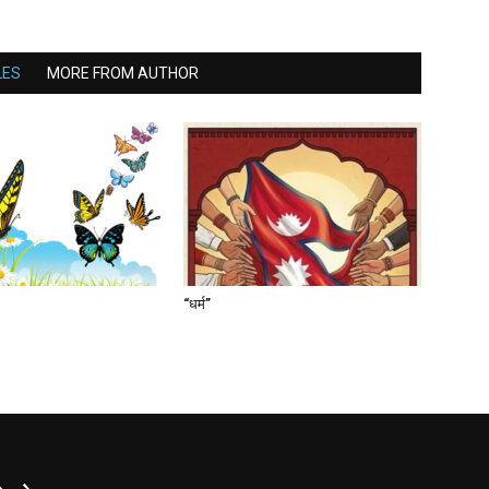
LES
MORE FROM AUTHOR
“धर्म”