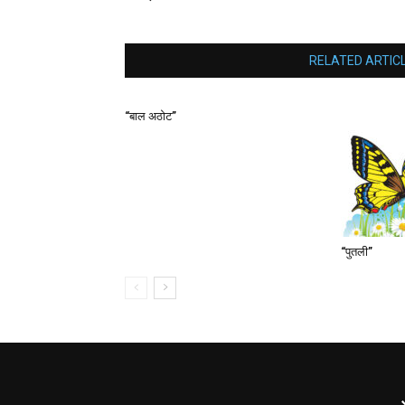
RELATED ARTIC
“बाल अठोट”
“पुतली”