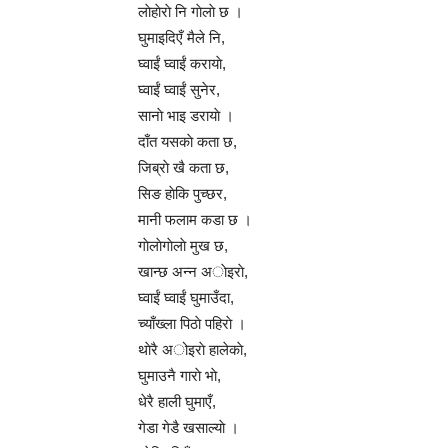
लाेहाेराे नि गाेलाे छ ।
घुमाइदिएँ मैले नि,
घ्वाईं घ्वाईं करायाे,
घ्वाईं घ्वाईं सुनेर,
सानाे भाइ डरायाे ।
दाँत यसकाे कता छ,
जिब्राे खै कता छ,
सिङ हाेकि पुच्छर,
मानी फलाम कडा छ ।
गाेलाेगाेलाे मुख छ,
खान्छ अन्न अाेइराे,
घ्वाईं घ्वाईं घुमाउँदा,
च्याँख्ला पिठाे पहिराे ।
थाेरै अोइराे हालेकाे,
घुमाउनै गाराे भाे,
धेरै हाली घुमाएँ,
गेडा गेडै खसाल्याे ।