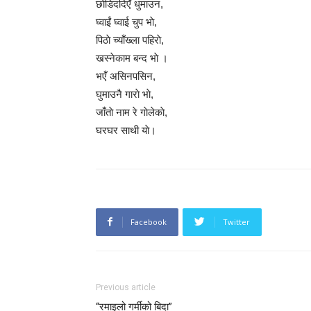
छाेडिददिएँ धुमाउन,
घ्वाईं घ्वाई चुप भाे,
पिठाे च्याँख्ला पहिराे,
खस्नेकाम बन्द भाे ।
भएँ असिनपसिन,
घुमाउनै गाराे भाे,
जाँताे नाम रे गाेलेकाे,
घरघर साथी याे।
Facebook
Twitter
Previous article
“रमाइलो गर्मीको बिदा”