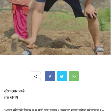
सुरेशकुमार पाण्डे
दाङ घोराही
“आमा! कोदाली दिनुस् त म छेउँ कुना खन्छु। हजूरको हातमा फोका परेकाछन् ! –