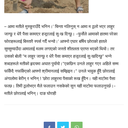
– आमा मतीले मुस्कुराउँदै भनिन।’ चिन्ता नलिनुस् न आमा म ठूलो भएर लाहुर
जान्छु र धेरै पैसा कामाएर हजूरलाई सुःख दिन्छु। -फुर्सेले आमाको हातमा परेका
फोराहरूलाई बिस्तारै स्पर्स गर्दै भन्यो।’ आफ्नो एघार बर्षिय छोराको हातले
सुम्सुम्याउँदा आमालाई मलम लगाएको जस्तो शीतलता प्राप्त भएको थियो। तर
उसको बोली “म लाहुर जान्छु र धेरै पैसा कमाएर हजूरलाई सुःखदिन्छु” भन्ने
शब्दहरूले मतीको हृदयमा अघात पुर्यायो।”एकछिन उनले लाहुर गएर अहिले सम्म
फर्किंदै नफर्किएको आफ्नो श्रीमानलाई सम्झिइन।” उनले भावुक हुँदै छोरालाई
अंगालोमा बेरीन् र भनिन् ! ‘छोरा लाहुरमा पैसाको रूख हुँदैन। यही माटोमा पैसा
फल्छ। तिमी ठूलोभएर मैले फलाउन नसकेको सुन यही माटोमा फलाउनुपर्छ।-
मतीले छोरालाई भनिन्। दाङ घोराही