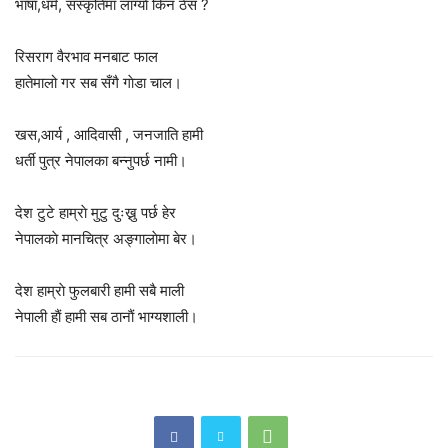
भाषा,धर्म, संस्कृतिमा लाग्याे किन ठेस ?
रिसराग वैरभाव मनबाट फाल
हातेमालो गर सब सँगै गाेडा चाल।
खस,आर्य , आदिवासी , जनजाति हामी
धर्ती पुत्र नेपालका बन्नुपर्छ नामी।
देश टुटे हाम्राे मुटु दुःख्नु पर्छ हेर
नेपालकाे मानचित्र अङ्गालाेमा बेर।
देश हाम्राे फुलबारी हामी सबै माली
नेपाली हाैं हामी सब ठानाैं भाग्यशाली।