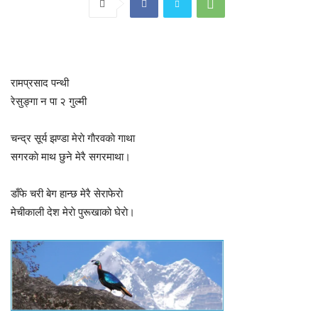
रामप्रसाद पन्थी
रेसुङ्गा न पा २ गुल्मी
चन्द्र सूर्य झण्डा मेराे गाैरवकाे गाथा
सगरकाे माथ छुने मेरै सगरमाथा।
डाँफे चरी बेग हान्छ मेरै सेराफेराे
मेचीकाली देश मेराे पुरूखाकाे घेराे।