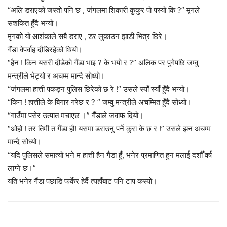
“अलि डराएको जस्तो पनि छ , जंगलमा शिकारी कुकुर पो पस्यो कि ?” मृगले
सशंकित हुँदै भन्यो।
मृगको यो आशंकाले सबै डराए , डर लुकाउन झाडी भित्र छिरे।
गैंडा वेपर्वाह दौडिरहेको थियो।
“हैन ! किन यसरी दौडेको गैंडा भाइ ? के भयो र ?” अलिक पर पुगेपछि जम्वु
मन्त्रीले भेट्यो र अचम्म मान्दै सोध्यो।
“जंगलमा हात्ती पकड्न पुलिस छिरेको छ रे !” उसले स्याँ स्याँ हुँदै भन्यो।
“किन ! हात्तीले के बिगार गरेछ र ? ” जम्वु मन्त्रीले अचम्मित हुँदै सोध्यो।
“गाउँमा पसेर उत्पात मचाएछ ।” गैँडाले जवाफ दियो।
“ओहो ! तर तिमी त गैंडा हौ! यसमा डराउनु पर्ने कुरा के छ र !” उसले झन अचम्म
मान्दै सोध्यो।
“यदि पुलिसले समात्यो भने म हात्ती हैन गैंडा हुँ, भनेर प्रमाणित हुन मलाई दशौँ वर्ष
लाग्ने छ।”
यति भनेर गैंडा पछाडि फर्केर हेर्दै त्यहाँबाट पनि टाप कस्यो।