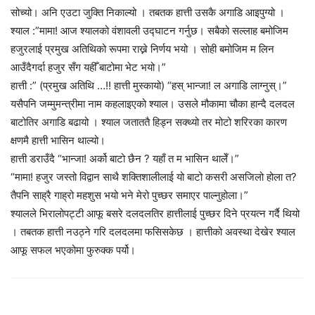
सोच्यो। अनि एउटा जुक्ति निकाल्यो । तबतक हात्ती उसकै अगाडि आइपुग्यो ।
श्याल :”मामा! आज श्यालको वंशावली उद्घाटन गर्नुछ। सबैको सल्लाह बमोजिम
हजुरलाई प्रमुख अतिथिको रूपमा राख्ने निर्णय भयो । सोही बमोजिम म लिन
आउँदैगर्दा हजुर सँग यहीँ बाटोमा भेट भयो।”
हात्ती :” (प्रमुख अतिथि …!! हात्ती मुस्कायो) “हस् भान्जा! ल अगाडि लाग्नुस्।”
यसैपनि जम्मुमन्त्रीमा नाम कहलाइएको श्याल। उसले मौकामा चौका हान्दै दलदल
बाटोतिर अगाडि बढायो । श्याल जताततै हिड्न सक्थ्यो तर मोटो शरिरका कारण
क्षणमै हात्ती भासिन थाल्यो।
हात्ती डराउँदै “भान्जा! अर्को बाटो छैन ? यहाँ त म भासिन थालेँ।”
“मामा! हजुर जस्तो विद्वान साथै शक्तिशालीलाई यो बाटो कसरी असजिलो होला त?
तैपनि साह्रै गाह्रो महशुस भयो भने मेरो पुच्छर समाएर पाल्नुहोला।”
श्यालले भिरालोपट्टी आफू बसरे दलदलतिर हात्तीलाई पुच्छर दिने प्रयत्न गर्दै थियो
। तबतक हात्ती नउठ्ने गरि दलदलमा फसिसकेछ । हात्तीको अवस्था देखेर श्याल
आफू सफल भएकोमा फुरुक्क पर्यो।