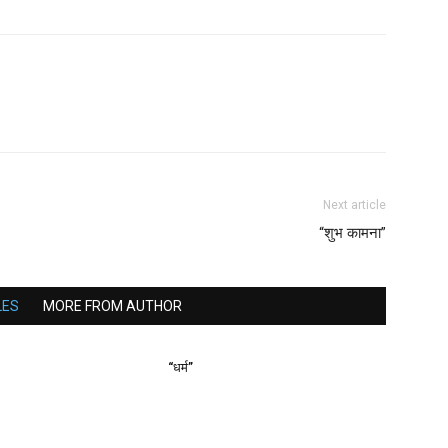
Next article
“शुभ कामना”
LES
MORE FROM AUTHOR
“धर्म”