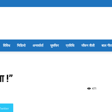
सारथि
विविध
भिडियो
अन्तर्वार्ता
घुमफिर
प्रविधि
जीवन शैली
बाल गीत
बाल
ा !”
471
पत्रिका
Twitter