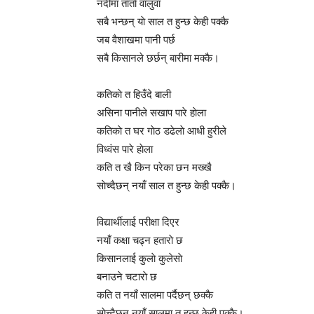
नदीमा ताताे वालुवा
सबै भन्छन् याे साल त हुन्छ केही पक्कै
जब वैशाखमा पानी पर्छ
सबै किसानले छर्छन् बारीमा मक्कै।
कतिकाे त हिउँदे बाली
असिना पानीले सखाप पारे हाेला
कतिकाे त घर गाेठ डढेलाे आधी हुरीले
विध्वंस पारे हाेला
कति त खै किन परेका छन मख्खै
साेच्दैछन् नयाँ साल त हुन्छ केही पक्कै।
विद्यार्थीलाई परीक्षा दिएर
नयाँ कक्षा चढ्न हताराे छ
किसानलाई कुलाे कुलेसाे
बनाउने चटाराे छ
कति त नयाँ सालमा पर्दैछन् छक्कै
साेच्दैछन् नयाँ सालमा त हुन्छ केही पक्कै।