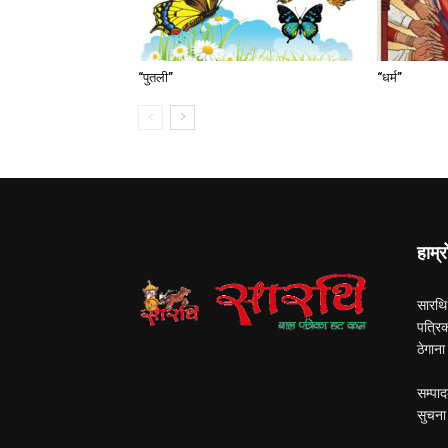
“पुतली”
“धर्म”
हाम्र
सारथि
पत्रि
ठेगान
सम्पाद
सुचना