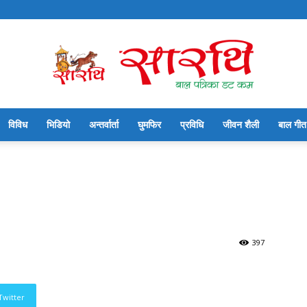
विविध
भिडियो
अन्तर्वार्ता
घुमफिर
प्रविधि
जीवन शैली
बाल गीत
सारथि
बाल
397
Twitter