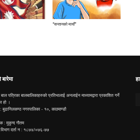
“सन्तानको मायाँ”
ो बारेमा
हा
 बाल पत्रिका बालबालिकाहरुको प्रतिभालाई अनलाईन माध्यामद्वारा प्रकाशित गर्ने
का हो ।
ा : बुढानिलकण्ठ नगरपालिका - १०, काठमाण्डाै
क : मुकुन्द गाैतम
 विभाग दर्ता न‌ : १८७४/०७६-७७