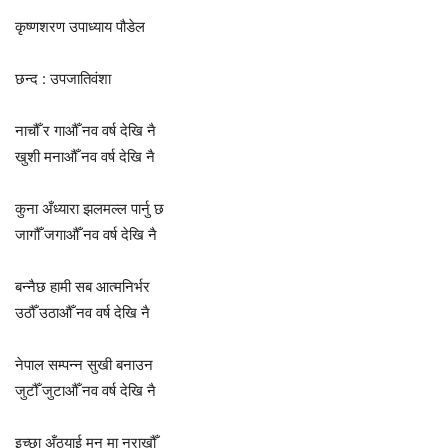
कृष्णशरण उपाध्याय पौडेल
छन्द : उपजातिवंशा
नाचौँ र गाऔँ नव वर्ष देखि नै
खुशी मनाऔँ नव वर्ष देखि नै
कुना अँध्यारा झलमल्ल पार्नु छ
जागौँ जगाऔँ नव वर्ष देखि नै
बन्नैछ हामी सब आत्मनिर्भर
उठौँ उठाऔँ नव वर्ष देखि नै
नेपाल सम्पन्न सुखी बनाउन
जुटौँ जुटाऔँ नव वर्ष देखि नै
इच्छा अँठ्याई मन मा नराखौँ