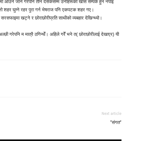
रमा आउने जाने गरेपनि तीन दसकसम्म उनीहरूको खास सम्पर्क हुन नपाइ
 शहर घुम्ने रहर पुरा गर्न भेषराज पनि एकपटक शहर गए।
सँगै सरसफाइमा खट्ने र छोराछोरीप्रति साथीको व्यबहार देखिन्थ्यो।
्छी गरेपनि म मात्रै ठगिन्थेँ। अहिले गरेँ भने त( छोराछोरीलाई देखाएर) यी
Next article
“संगत”