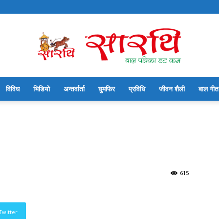
विविध
भिडियो
अन्तर्वार्ता
घुमफिर
प्रविधि
जीवन शैली
बाल गीत
सारथि
बाल
615
Twitter