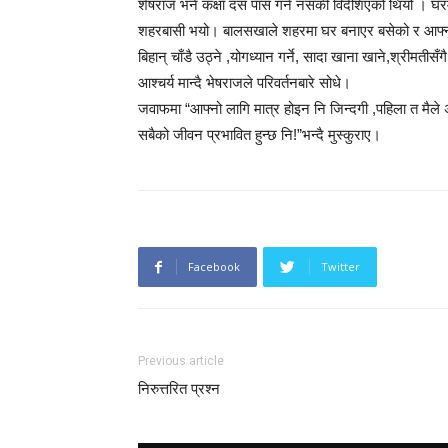
शेषराज भने कक्षा दस पास गर्न नसकी विदेशिएको थियो । घ
शहरबासी भयो। बालसखाले शहरमा घर बनाएर बसेको र आफ्नो
बिहान् चाँडै उठ्ने ,योगध्यान गर्ने, सादा खाना खाने,श्रीमती
आश्चर्य मान्दै भेषराजले परिवर्तनबारे सोधे।
जवाफमा “आफ्नो लागि मात्र होइन नि जिन्दगी ,पहिला त मैले अल
सबैको जीवन प्रभावित हुन्छ नि!”भन्दै मुस्कुराए।
Facebook
Twitter
Previous article
निरुत्तरित प्रश्न