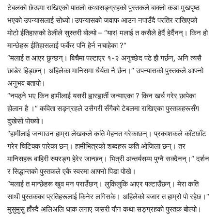
टेबलको छेऊमा राखिएको पातलो कथासङ्ग्रहको पुस्तकले बाक्लो कडा मुखपृष्ठ
भएको उपन्यासलाई सोध्यो।उपन्यासको जवाफ आउन नपाउँदै परतिर राखिएको
मोटो ईतिहासको ठेलीले सुस्तरी बोल्यो – “यार! मलाई त कसैले हेर्दै हेर्दैनन्। किन हो
मान्छेहरू ईतिहासलाई फर्केर पनि हेर्न नचाहेका ?“
“मलाई त आएर छुन्छन्। बिचैमा पल्टाएर १-२ अनुच्छेद पढे झै गर्छन्, अनि त्यसै
छाडेर हिड्छन्। अहिलेका मानिसमा धैर्यता नै छैन।“ उपन्यासको पुस्तकले आफ्नो
अनुभव बतायो।
“नपढ्ने भए किन हामीलाई यसरी ह्वारह्वार्ती जन्माएका ? किन खर्च गरेर छापेका
होलान है ।“ कविता सङ्ग्रहले उसैगरी सँगैको टेबलमा राखिएका पुस्तकहरूसँग
दुखेसो पोख्यो।
“हामीलाई जन्माउन हाम्रा लेखकले कति मेहनत गरेकाछन्। प्रकाशकले काँटछाँट
गरेर चिटिक्क पारेका छन्। हामीभित्रको शब्दहरू कति ओजिला छन्। तर
मानिसहरू बाहिरी रुपरङ्ग हेरेर जान्छन्। भित्री अन्तर्यसम्म पुग्नै सक्दैनन्।“ दर्शन
र सिद्धान्तको पुस्तकले एकै स्वरमा आफ्नो पिडा पोखे।
“मलाई त मान्छेहरू खुव मन पराउँछन्। लुकिलुकि आएर पल्टाउँछन्। मेरा कति
साथी पुस्तकका प्रतिहरूलाई किनेर लगिसके। अहिलेको बजार त हाम्रो पो रहेछ।“
मुसुमुसु हाँस्दै अलिअलि धाक लगाए जसरी यौन कथा सङ्ग्रहको पुस्तक बोल्यो।