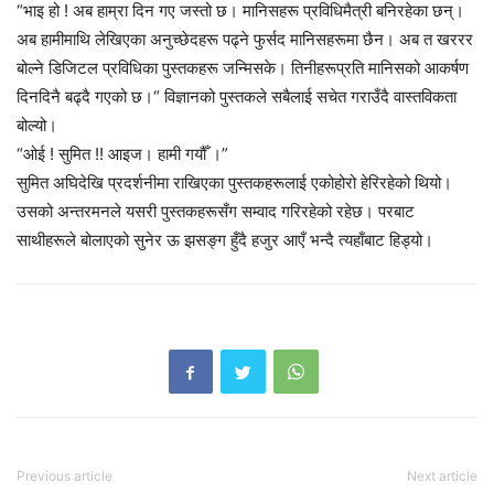
“भाइ हो ! अब हाम्रा दिन गए जस्तो छ। मानिसहरू प्रविधिमैत्री बनिरहेका छन्।
अब हामीमाथि लेखिएका अनुच्छेदहरू पढ्ने फुर्सद मानिसहरूमा छैन। अब त खररर
बोल्ने डिजिटल प्रविधिका पुस्तकहरू जन्मिसके। तिनीहरूप्रति मानिसको आकर्षण
दिनदिनै बढ्दै गएको छ।“ विज्ञानको पुस्तकले सबैलाई सचेत गराउँदै वास्तविकता
बोल्यो।
“ओई ! सुमित !! आइज। हामी गयौँ ।”
सुमित अघिदेखि प्रदर्शनीमा राखिएका पुस्तकहरूलाई एकोहोरो हेरिरहेको थियो।
उसको अन्तरमनले यसरी पुस्तकहरूसँग सम्वाद गरिरहेको रहेछ। परबाट
साथीहरूले बोलाएको सुनेर ऊ झसङ्ग हुँदै हजुर आएँ भन्दै त्यहाँबाट हिड्यो।
Previous article
Next article