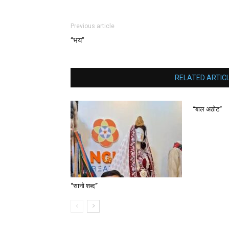
Previous article
“भय”
RELATED ARTIC
“बाल अठोट”
“सानाे शब्द”