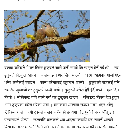
बालक घरिघरि भित्र छिरेर ढुकुरले चारो पानी खायो कि खाएन हेर्ने गर्दथ्यो । तर
ढुकुरले बिल्कुल खाएन । बालक झन् अतालिन थाल्यो । घरमा थाहापाए गाली गर्छन्
भनेर कसैलाई बताएन । साना बचेरालाई खुवाउन थाल्यो । ढुकुरको माउलाई पनि
समातेर खुवाथ्यो तर ढुकुरले निल्दैनथ्यो । ढुकुरले बचेरा हेर्दै हेर्दैनथ्यो । एक दिन
बित्यो । भोलिपल्ट पनि त्यसै गर्यो तर ढुकुरले खाएन । पर्सिपल्ट बिहान हेर्दा ढुकुर
अनि ढुकुरका बचेरा मरेको पायो । बालकका आँखामा सजल नयन भएर आँशु
टिप्किन थाले । त्यो दृश्यले बालक बबिनको हृदयमा चोट पुर्यायो बरर आँशु झरे ।
पश्चातापले पोल्यो । त्यसपछि बालकले अब आइन्दा कदापि चरा नमार्ने अरूले
हिंसावृत्ति गरेर मारेको सिनो पनि नखाने मन मनमा सङ्कल्प गर्दै आफूसँग भएको