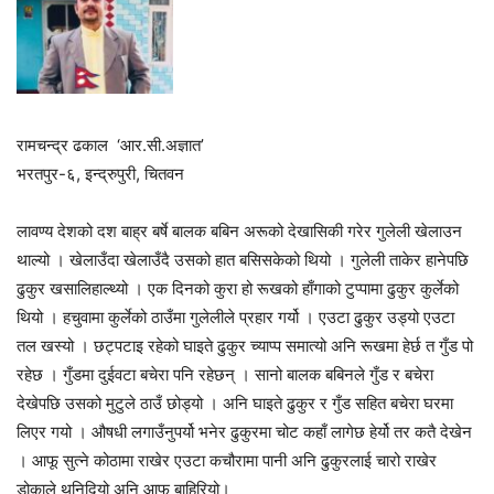
रामचन्द्र ढकाल ‘आर.सी.अज्ञात’
भरतपुर-६, इन्द्रुपुरी, चितवन
लावण्य देशको दश बाह्र बर्षे बालक बबिन अरूको देखासिकी गरेर गुलेली खेलाउन
थाल्यो । खेलाउँदा खेलाउँदै उसको हात बसिसकेको थियो । गुलेली ताकेर हानेपछि
ढुकुर खसालिहाल्थ्यो । एक दिनको कुरा हो रूखको हाँगाको टुप्पामा ढुकुर कुर्लेको
थियो । हचुवामा कुर्लेको ठाउँमा गुलेलीले प्रहार गर्यो । एउटा ढुकुर उड्यो एउटा
तल खस्यो । छट्पटाइ रहेको घाइते ढुकुर च्याप्प समात्यो अनि रूखमा हेर्छ त गुँड पो
रहेछ । गुँडमा दुईवटा बचेरा पनि रहेछन् । सानो बालक बबिनले गुँड र बचेरा
देखेपछि उसको मुटुले ठाउँ छोड्यो । अनि घाइते ढुकुर र गुँड सहित बचेरा घरमा
लिएर गयो । औषधी लगाउँनुपर्यो भनेर ढुकुरमा चोट कहाँ लागेछ हेर्यो तर कतै देखेन
। आफू सुत्ने कोठामा राखेर एउटा कचौरामा पानी अनि ढुकुरलाई चारो राखेर
डोकाले थुनिदियो अनि आफू बाहिरियो।