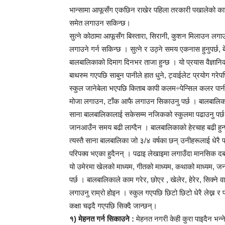
भान्सामा आफूसँग एकछिन राखेर पहिला तरकारी पखालेको काटे
समेत लगाउन सकिन्छ।
सुत्ने कोठामा आफूसँग बिस्तारा, सिरानी, कुशन मिलाउन लग
लगाउने गर्न सकिन्छ । सुत्ने र उठ्ने समय एकनास हुनुपर्छ, बे
बालबालिकाको दिमाग दिनभर ताजा हुन्छ । यो प्रयास वैज्ञानिक 
बाथरुम गएपछि साबुन पानीले हात धुने, ट्वाईलेट प्रयोग गरेपछ
स्कुल जानेबेला भएपछि किताब कापी कलम÷पेन्सिल कलर पानी
मोजा लगाउन, टाँक आफै लगाउन सिकाउनु पर्छ । बालबालिक
साना बालबालिकालाई सकेसम्म नजिकको स्कुलमा पढाउनु पर्छ 
जानआउँन समय बढी लाग्दैन । बालबालिकाको हेरचाह बढी हुन्
त्यस्तै साना बालबालिका जो ३/४ वर्षका छन् उनीहरूलाई धेरै
परिपक्व भएका हुदैनन् । पढाइ लेखाइमा लगाउँदा मानसिक दब
यो उमेरमा खेलको माध्यम, गीतको माध्यम, कथाको माध्यम, जन
पर्छ । बालबालिकाले काम गरेर, छोएर , खेलेर, हेरेर, सिक्ने वा
लगाउनु राम्रो होइन । स्कुल गएपछि छिटो छिटो धेरै लेख्न र पढ
कक्षा चढ्दै गएपछि सिक्दै जान्छन्।
१) मेहनत गर्न सिकाउने :
मेहनत नगरी केही कुरा पाइदैन भन्ने