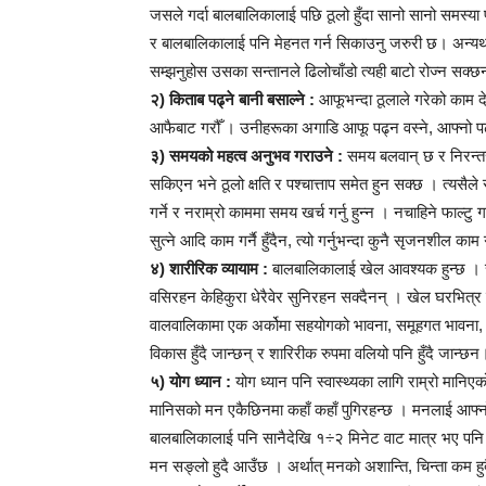
जसले गर्दा बालबालिकालाई पछि ठूलो हुँदा सानो सानो समस्या प
र बालबालिकालाई पनि मेहनत गर्न सिकाउनु जरुरी छ। अन्यथा
सम्झनुहोस उसका सन्तानले ढिलोचाँडो त्यही बाटो रोज्न सक्छ
२) किताब पढ्ने बानी बसाल्ने :
आफूभन्दा ठूलाले गरेको काम देख
आफैबाट गरौँ । उनीहरूका अगाडि आफू पढ्न वस्ने, आफ्नो पढ्
३) समयको महत्व अनुभव गराउने :
समय बलवान् छ र निरन्तर
सकिएन भने ठूलो क्षति र पश्चात्ताप समेत हुन सक्छ । त्यसै
गर्ने र नराम्रो काममा समय खर्च गर्नु हुन्न । नचाहिने फाल्टु ग
सुत्ने आदि काम गर्नै हुँदैन, त्यो गर्नुभन्दा कुनै सृजनशील काम
४) शारीरिक व्यायाम :
बालबालिकालाई खेल आवश्यक हुन्छ । स्व
वसिरहन केहिकुरा धेरैवेर सुनिरहन सक्दैनन् । खेल घरभित
वालवालिकामा एक अर्कोमा सहयोगको भावना, समूहगत भावना, व
विकास हुँदै जान्छन् र शारिरीक रुपमा वलियो पनि हुँदै जान्छन
५) योग ध्यान :
योग ध्यान पनि स्वास्थ्यका लागि राम्रो मा
मानिसको मन एकैछिनमा कहाँ कहाँ पुगिरहन्छ । मनलाई आफ्नो 
बालबालिकालाई पनि सानैदेखि १÷२ मिनेट वाट मात्र भए पनि 
मन सङ्लो हुदै आउँछ । अर्थात् मनको अशान्ति, चिन्ता कम हु