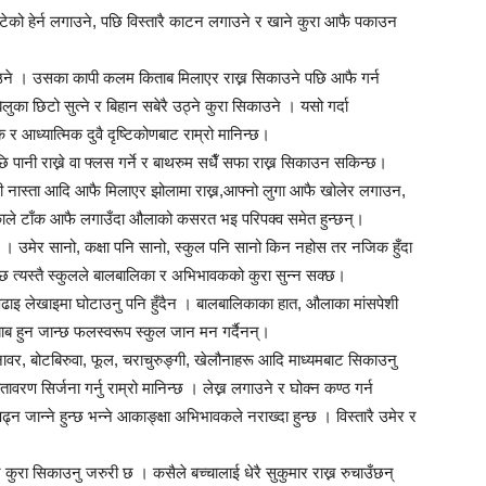
को हेर्न लगाउने, पछि विस्तारै काटन लगाउने र खाने कुरा आफै पकाउन
ाउने । उसका कापी कलम किताब मिलाएर राख्न सिकाउने पछि आफै गर्न
लुका छिटो सुत्ने र बिहान सबेरै उठ्ने कुरा सिकाउने । यसो गर्दा
र आध्यात्मिक दुवै दृष्टिकोणबाट राम्रो मानिन्छ।
ि पानी राख्ने वा फ्लस गर्ने र बाथरुम सधैँ सफा राख्न सिकाउन सकिन्छ।
 नास्ता आदि आफै मिलाएर झोलामा राख्न,आफ्नो लुगा आफै खोलेर लगाउन,
ाले टाँक आफै लगाउँदा औलाको कसरत भइ परिपक्व समेत हुन्छन्।
। उमेर सानो, कक्षा पनि सानो, स्कुल पनि सानो किन नहोस तर नजिक हुँदा
छ त्यस्तै स्कुलले बालबालिका र अभिभावकको कुरा सुन्न सक्छ।
 पढाइ लेखाइमा घोटाउनु पनि हुँदैन । बालबालिकाका हात, औलाका मांसपेशी
ाब हुन जान्छ फलस्वरूप स्कुल जान मन गर्दैनन्।
ावर, बोटबिरुवा, फूल, चराचुरुङ्गी, खेलौनाहरू आदि माध्यमबाट सिकाउनु
तावरण सिर्जना गर्नु राम्रो मानिन्छ । लेख्न लगाउने र घोक्न कण्ठ गर्न
्न जान्ने हुन्छ भन्ने आकाङ्क्षा अभिभावकले नराख्दा हुन्छ । विस्तारै उमेर र
 कुरा सिकाउनु जरुरी छ । कसैले बच्चालाई धेरै सुकुमार राख्न रुचाउँछन्