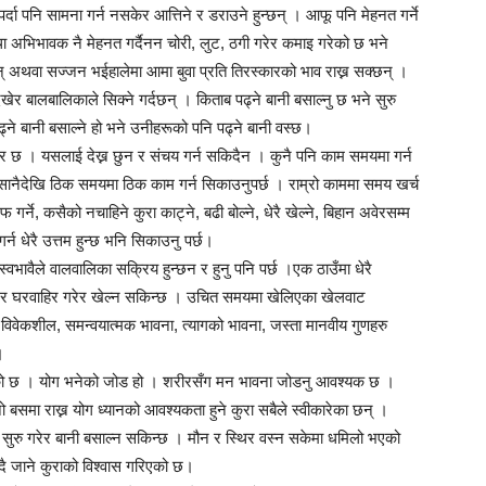
र्दा पनि सामना गर्न नसकेर आत्तिने र डराउने हुन्छन् । आफू पनि मेहनत गर्ने
 अभिभावक नै मेहनत गर्दैनन चोरी, लुट, ठगी गरेर कमाइ गरेको छ भने
न् अथवा सज्जन भईहालेमा आमा बुवा प्रति तिरस्कारको भाव राख्न सक्छन् ।
ेर बालबालिकाले सिक्ने गर्दछन् । किताब पढ्ने बानी बसाल्नु छ भने सुरु
ने बानी बसाल्ने हो भने उनीहरूको पनि पढ्ने बानी वस्छ।
 छ । यसलाई देख्न छुन र संचय गर्न सकिदैन । कुनै पनि काम समयमा गर्न
ले सानैदेखि ठिक समयमा ठिक काम गर्न सिकाउनुपर्छ । राम्रो काममा समय खर्च
फ गर्ने, कसैको नचाहिने कुरा काट्ने, बढी बोल्ने, धेरै खेल्ने, बिहान अवेरसम्म
 गर्न धेरै उत्तम हुन्छ भनि सिकाउनु पर्छ।
भावैले वालवालिका सक्रिय हुन्छन र हुनु पनि पर्छ ।एक ठाउँमा धेरै
्र र घरवाहिर गरेर खेल्न सकिन्छ । उचित समयमा खेलिएका खेलवाट
िवेकशील, समन्वयात्मक भावना, त्यागको भावना, जस्ता मानवीय गुणहरु
।
निएको छ । योग भनेको जोड हो । शरीरसँग मन भावना जोडनु आवश्यक छ ।
बसमा राख्न योग ध्यानको आवश्यकता हुने कुरा सबैले स्वीकारेका छन् ।
सुरु गरेर बानी बसाल्न सकिन्छ । मौन र स्थिर वस्न सकेमा धमिलो भएको
दै जाने कुराको विश्वास गरिएको छ।