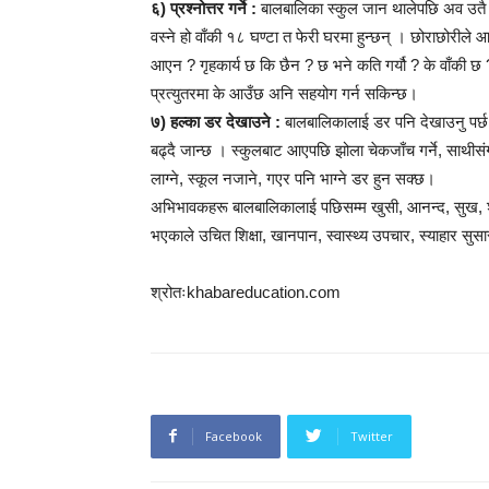
६) प्रश्नोत्तर गर्ने :
बालबालिका स्कुल जान थालेपछि अव उतै सब
वस्ने हो वाँकी १८ घण्टा त फेरी घरमा हुन्छन् । छोराछोरील
आएन ? गृहकार्य छ कि छैन ? छ भने कति गर्यौ ? के वाँकी छ 
प्रत्युतरमा के आउँछ अनि सहयोग गर्न सकिन्छ।
७) हल्का डर देखाउने :
बालबालिकालाई डर पनि देखाउनु पर्छ ।
बढ्दै जान्छ । स्कुलबाट आएपछि झोला चेकजाँच गर्ने, साथीस
लाग्ने, स्कूल नजाने, गएर पनि भाग्ने डर हुन सक्छ।
अभिभावकहरू बालबालिकालाई पछिसम्म खुसी, आनन्द, सुख, शान्त
भएकाले उचित शिक्षा, खानपान, स्वास्थ्य उपचार, स्याहार सु
श्रोतःkhabareducation.com
Facebook
Twitter