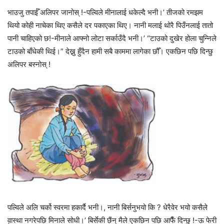
भाउजु तपाईँ अलिपर जानोस् !-पल्विले मीनालाई धकेल्दै भनी।’ तीजको रमझम
थियो कोही नाचेका थिए कसैले दर पकाएका थिए। नानी मलाई थोरै पिउँनलाई तातो
पानी चाहिएको छ!-मीनाले आफ्नो लोटा सर्काउँदै भनी।’ “टाउको दुखेर होला चुन्निले
टाउको बाँधेकी थिई।” देख्नु हुँदैन हामी सबै काममा लागेका छौँ। एकछिन पछि दिन्छु
अलिपर बस्नोस् !
पल्विले अलि चर्को स्वरमा हकार्दै भनी।, नानी बिर्सनुभयो कि ? धेरैवेर भयो कसैले
व़ास्था नगरेपछि मिनाले सोधी।’ बिर्सेकी छैंन् मैले एकछिन पछि आफैँ दिन्छु !-ऊ फेरी