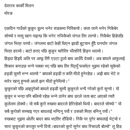
देवराज कार्की मिलन
मोरङ
एकदिन गाउँको कुकुर डुल्न भनेर सडकमा निस्कियो। कता जाने भनेर निकैबेर
सोच्यो र मासु खान पाइन्छ कि भनेर नजिकैको जंगल तिर लाग्यो। निकैबेर हिडेपछि
जंगल भित्र पस्यो। जंगलमा बाटो केही थिएन झाडी बुट्यान हुँदै घनघोर जंगल
भित्र हरायो। बाटो हराए पछि कुकुर चारैतिर भौतारिदै हिड्न थाल्यो।
हिड्दा हिड्दै अलि पर आफू तिरै एउटा ठुलो बाघ आउँदै देख्यो। अब बाघले आफुलाई
शिकार बनाउछ भन्ने पक्का भए पछि बाघ तिर पिठ्युँ फर्काएर भुइमा रहेको सुकेको
हड्डी चुस्तै भन्न थाल्यो ” बाघको हड्डी त कति मीठो हुनेरहेछ। अझै बाघ भेटे त
मारेर खानु हुन्थ्यो आलो झन मीठो हुनेथियो।”
कुकुरको पछि आइपुगेको बाघले हड्डी चुस्दै कुकुरले भन्दै गरेको कुरो सुन्यो। यो
कुकुर म भन्दा पनि बलियो रहेछ भन्ने ठानेर बाघ डरले जता बाट आएको त्यतै
कुलेलम ठोक्यो। यो सबै कुरो रुखमा बादरले हेरिरहेको थियो। बादरले सोच्यो ” यो
सबै कुरोको सच्चाइ गएर बाघलाई भन्दिनु पर्यो र उसको मित्र बनिनु पर्यो।”
रुखबाट भुइमा ओर्लेर बादर बाघ भएतिर दौडियो। निकै पर पुगेर बाघलाई भेट्यो र
सारा कुकुरको करतुत भनी दियो।बादरको कुरो सुनेर बाघ रिसाउदै बोल्यो” लु हिड