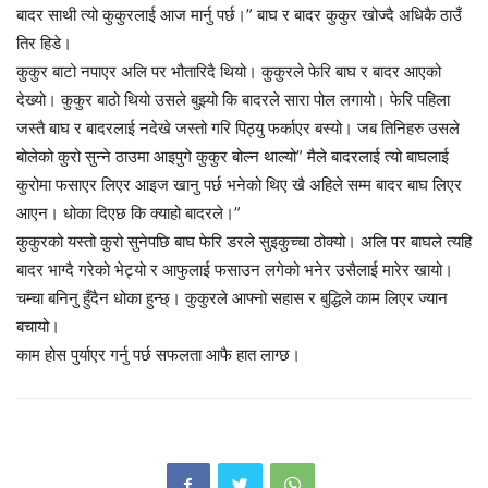
बादर साथी त्यो कुकुरलाई आज मार्नु पर्छ।” बाघ र बादर कुकुर खोज्दै अधिकै ठाउँ
तिर हिडे।
कुकुर बाटो नपाएर अलि पर भौतारिदै थियो। कुकुरले फेरि बाघ र बादर आएको
देख्यो। कुकुर बाठो थियो उसले बुझ्यो कि बादरले सारा पोल लगायो। फेरि पहिला
जस्तै बाघ र बादरलाई नदेखे जस्तो गरि पिठ्यु फर्काएर बस्यो। जब तिनिहरु उसले
बोलेको कुरो सुन्ने ठाउमा आइपुगे कुकुर बोल्न थाल्यो” मैले बादरलाई त्यो बाघलाई
कुरोमा फसाएर लिएर आइज खानु पर्छ भनेको थिए खै अहिले सम्म बादर बाघ लिएर
आएन। धोका दिएछ कि क्याहो बादरले।”
कुकुरको यस्तो कुरो सुनेपछि बाघ फेरि डरले सुइकुच्चा ठोक्यो। अलि पर बाघले त्यहि
बादर भाग्दै गरेको भेट्यो र आफुलाई फसाउन लगेको भनेर उसैलाई मारेर खायो।
चम्चा बनिनु हुँदैन धोका हुन्छ्। कुकुरले आफ्नो सहास र बुद्धिले काम लिएर ज्यान
बचायो।
काम होस पुर्याएर गर्नु पर्छ सफलता आफै हात लाग्छ।