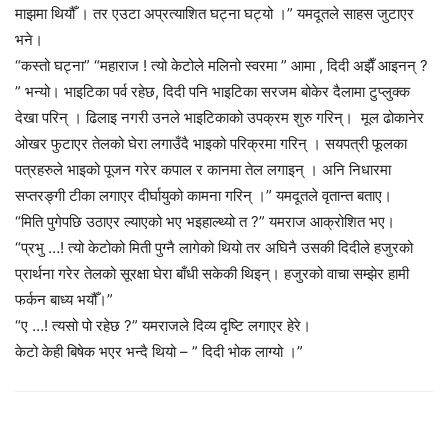
माझमा थियौँ । तर एउटा अप्रत्याशित घट्ना घट्यो ।” यमदूतले साहस जुटाएर
भने।
“कस्तो घट्ना” “महाराज ! त्यो केटोले मलिनो स्वरमा ” आमा , दिदी अझैँ आइनन् ?
” भन्यो। भाइटिका पर्व रहेछ, दिदी पनि भाइटिका सरजम बोकेर दैलामा टुप्लुक्क
देखा परिन् । ढिलाइ नगरी उनले भाइटिकाको उपक्रम शुरु गरिन्। मूल ढोकानेर
ओखर फुटाएर तेलको घेरा लगाउँदै भाइको परिक्रमा गरिन् । सयपत्री फूलका
पत्रहरुले भाइको पूजन गरेर कपाल र कानमा तेल लगाइन् । अनि निधारमा
सप्तरङ्गी टीका लगाएर दीर्घायुको कामना गरिन् ।” यमदूतले वृतान्त बताए।
“मिति पुगेपछि उठाएर ल्याएको भए भइहाल्थ्यो त ?” यमराज आक्रोशित भए।
“प्रभु …! त्यो केटोको मिती पुग्नै लागेको थियो तर अघिनै उसकी दिदीले हजुरको
प्रार्थना गरेर तेलको सूरक्षा घेरा बाँधी सकेकी थिइन्। हजुरको वाचा सम्झेर हामी
फर्कन बाध्य भयौँ।”
“ए …! त्यसो पो रहेछ ?” यमराजले दिव्य दृष्टि लगाएर हेरे।
केटो केही बिषेक भएर भन्दै थियो – ” दिदी भोक लाग्यो ।”