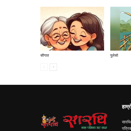
सौगात
पुलेसो
हाम्र
सारथि
पत्रि