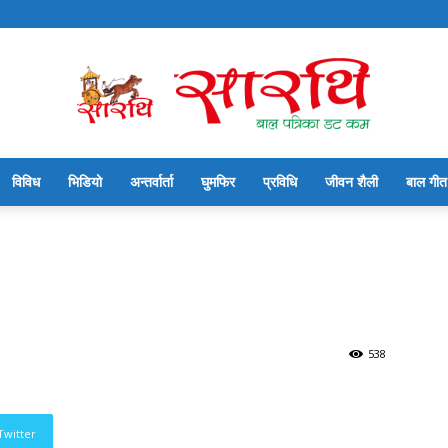
विविध
भिडियो
अन्तर्वार्ता
घुमफिर
प्रविधि
जीवन शैली
बाल गीत
सारथि
बाल
538
Twitter