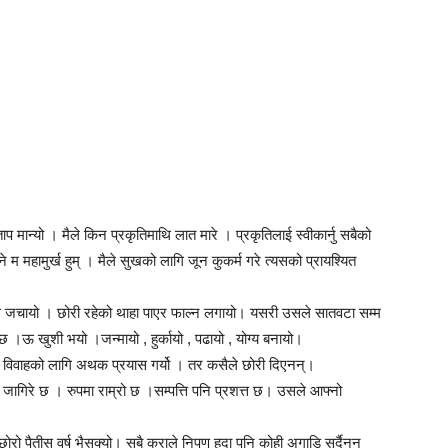
प मान्यो । मैले किन प्रकृतिमाथि लात मारे । प्रकृतिलाई स्वीकार्नु सबैको
ने म महामुर्ख हुम् । मैले सुखको लागि जून कुकर्म गरे त्यसको प्रायश्यित
सँग जचायो । छोरी रहेको थाहा पाएर फाल्न लगायो। यसरी उसले सातवटा सम्म
 ।ऊ खुशी भयो ।जन्मायो , हुर्कायो , पढायो , योग्य बनायो।
को विवाहको लागि अथक प्रयास गर्यो । तर कसैले छोरी दिएनन्।
जागिरे छ । रुपमा राम्रो छ ।सम्पत्ति पनि प्रशत्त छ। उसले आफ्नो
ो पैतीस वर्ष भैसक्यो। सबै कुराले निपुण हुदा पनि कोही अगाडि सर्दैनन्