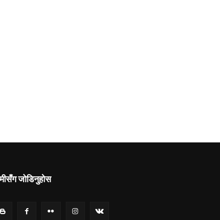
मीसँग जोडिनुहोस