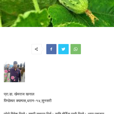
प्रा.डा. खेमराज खनाल
पिण्डेश्वर क्याम्पस,धरान-१४,सुनसरी
छोरो विदेश थियो। बुहारी सहरमा थिई। नाति बोर्डिङ पढ्दै थियो। आमा पहाडमा