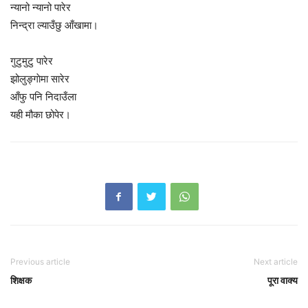
न्यानो न्यानो पारेर
निन्द्रा ल्याउँछु आँखामा।
गुटुमुटु पारेर
झोलुङ्गाेमा सारेर
आँफु पनि निदाउँला
यही मौका छोपेर।
Previous article
Next article
शिक्षक
पूरा वाक्य