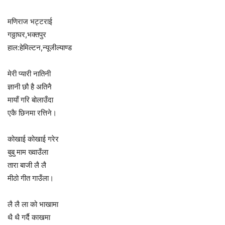
मणिराज भट्टराई
गठ्ठाघर,भक्तपुर
हाल:हेमिल्टन,न्यूजील्याण्ड
मेरी प्यारी नातिनी
ज्ञानी छौ है अतिनै
मायाँ गरि बोलाउँदा
एकै छिनमा रत्तिने।
कोखाई कोखाई गरेर
बुबु माम ख्वाउँला
तारा बाजी लै लै
मीठो गीत गाउँला।
लै लै ला को भाखामा
थै थै गर्दै काखमा