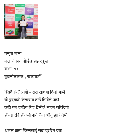
नमुना लामा
बाल विकास बोर्डिङ हाइ स्कुल
कक्षा :१०
बूढानीलकण्ठ , काठमाडौँ
हिँड्दै थिएँ लामो यात्रा साथमा तिमी आयौ
यो हृदयको केन्द्रमा ठाउँ तिमीले पायौ
कति पल कठिन थिए तिमीले सहज पारिदियौ
हाँस्दा सँगै हाँस्थ्यौ पनि रुँदा आँसु झारिदियौ।
असल बाटो हिँड्नलाई सदा प्रेरित गर्‍यौ