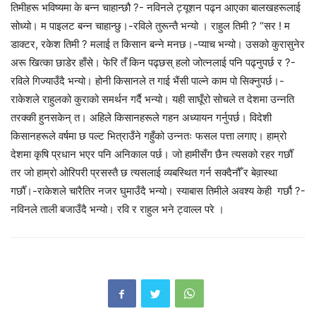
तिमीहरू भविष्यमा के बन्न चाहान्छौ ?- नविनले ट्यूशन पढ्न आएका बालखहरूलाई
सोध्यो। म पाइलट बन्न चाहान्छु।-रविले तुरून्तै भन्यो । राहुल तिमी ? “सर ! म
डाक्टर, रकेश तिमी ? मलाई त किसान बन्ने मनछ।-प्याच भन्यो। उसको कुरासुनेर
अरू खित्का छाडेर हाँसे। फेरि तँ किन पढ्छस् हलो जोत्नलाई पनि पढ्नुपर्छ र ?-
रविले गिज्याउँदै भन्यो। होनी किसानले त गाई भैंसी पाल्ने काम पो सिक्नुपर्छ।-
राकेशले राहुलको कुराको समर्थन गर्दै भन्यो। यही साघूँरो सोचले त देशमा उन्नति
तरक्की हुनसकेन् त। अहिले किसानहरूले गहन अध्यायन गर्नुपर्छ। विदेशी
किसानहरूले वर्षमा छ पल्ट भित्राउँने गहुँको उन्नतः फसल पत्ता लगाए। हाम्रो
देशमा कृषि प्रधान भएर पनि अनिकाल पर्छ। जो हामीसँग छैन त्यसको रहर गर्छौँ
तर जो हाम्रो ओरिपरी प्रसस्तै छ त्यसलाई व्यबस्थित गर्न सक्दैनौँ र बेव़ास्था
गर्छौँ।-राकेशले चारैतिर नजर घुमाउँदै भन्यो। स्याबास तिमीले अवश्य केही गर्छौ ?-
नविनले ताली बजाउँदै भन्यो। रवि र राहुल भने ट्वाल्ल परे ।