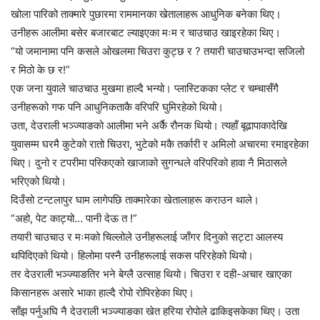
खोला पारिको ताक्मारे पुछारमा राममानका खेतालाहरू आधुनिक बनेका थिए।
उनीहरू आलीमा बसेर बजारबाट ल्याइएका मःम र चाउचाउ खाइरहेका थिए।
“यो जमानामा पनि कसले ओखलमा चिउरा कुट्छ र ? तयारी चाउचाउभन्दा सजिलो
र मिठो के छ र!”
एक जना युवाले चाउचाउ मुखमा हाल्दै भन्यो। प्लास्टिकका प्लेट र चम्चासँगै
उनीहरूको गफ पनि आधुनिकताकै वरिपरि घुमिरहेको थियो।
उता, देउराली भञ्ज्याङको आलीमा भने अर्कै रौनक थियो। त्यहाँ बूढापाकादेखि
युवासम्म घरमै कुटेको रातो चिउरा, भुटेको मकै तर्कारी र अमिलो अचारमा रमाइरहेका
थिए। दुनो र टपरीमा पस्किएको खाजाको सुगन्धले वरिपरिको हावा नै मिठासले
भरिएको थियो।
दिउँसो टन्टलापुर घाम लागेपछि ताक्मारेका खेतालाहरू कराउन थाले।
“अहो, पेट काट्यो… पानी देऊ त !”
तयारी चाउचाउ र मःमको चिल्लोले उनीहरूलाई जाँगर दिनुको सट्टा आलस्य
थपिदिएको थियो। हिलोमा पस्नै उनीहरूलाई सकस परिरहेको थियो।
तर देउराली भञ्ज्याङतिर भने बेग्लै उत्साह थियो। चिउरा र दही-अचार खाएका
किसानहरू असारे भाका हाल्दै रोपो रोपिरहेका थिए।
साँझ पर्नुअघि नै देउराली भञ्ज्याङका खेत हरिया रोपोले ढाकिइसकेका थिए। उता