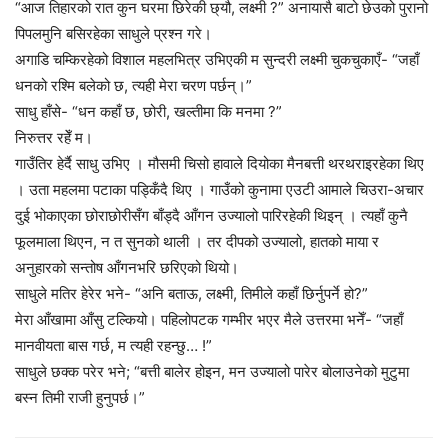
“आज तिहारको रात कुन घरमा छिरेकी छ्यौ, लक्ष्मी ?” अनायासै बाटो छेउको पुरानो
पिपलमुनि बसिरहेका साधुले प्रश्न गरे।
अगाडि चम्किरहेको विशाल महलभित्र उभिएकी म सुन्दरी लक्ष्मी चुकचुकाएँ- “जहाँ
धनको रश्मि बलेको छ, त्यही मेरा चरण पर्छन्।”
साधु हाँसे- “धन कहाँ छ, छोरी, खल्तीमा कि मनमा ?”
निरुत्तर रहेँ म।
गाउँतिर हेर्दै साधु उभिए । मौसमी चिसो हावाले दियोका मैनबत्ती थरथराइरहेका थिए
। उता महलमा पटाका पड्किँदै थिए । गाउँको कुनामा एउटी आमाले चिउरा-अचार
दुई भोकाएका छोराछोरीसँग बाँड्दै आँगन उज्यालो पारिरहेकी थिइन् । त्यहाँ कुनै
फूलमाला थिएन, न त सुनको थाली । तर दीपको उज्यालो, हातको माया र
अनुहारको सन्तोष आँगनभरि छरिएको थियो।
साधुले मतिर हेरेर भने- “अनि बताऊ, लक्ष्मी, तिमीले कहाँ छिर्नुपर्ने हो?”
मेरा आँखामा आँसु टल्कियो। पहिलोपटक गम्भीर भएर मैले उत्तरमा भनेँ- “जहाँ
मानवीयता बास गर्छ, म त्यही रहन्छु… !”
साधुले छक्क परेर भने; “बत्ती बालेर होइन, मन उज्यालो पारेर बोलाउनेको मुटुमा
बस्न तिमी राजी हुनुपर्छ।”