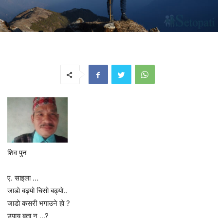
शिव पुन
ए. साइला …
जाडाे बढ्यो चिसो बढ्याे..
जाडाे कसरी भगाउने हाे ?
उपाय बता न …?