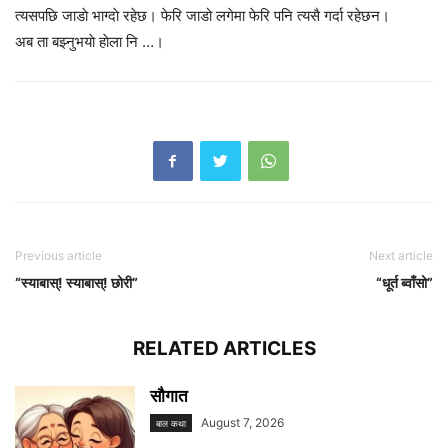
त्यसपछि जाडाे भाग्दाे रहेछ। फेरि जाडो लगेमा फेरि पनि त्यसै गर्दा रहेछन।
अब ता बझ्नुभयाे हाेला नि …।
Previous article
Next article
“स्याबास्! स्याबास्! छोरी”
“धूर्त ब्वाँसो”
RELATED ARTICLES
सौगात
August 7, 2026
बाल कथा