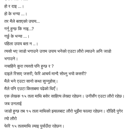
हाे र दाइ …।
हाे के भन्या …।
तर मैले बताएकाे उपाय…
गर्नु हुन्छ कि नाइ…?
गर्छु के भन्या …।
पहिला उपाय बता न ..।
त्यसाे भए जाडाे भगाउने उत्तम उपाय भनेकाे एउटा लौराे ल्याउने अनि जाडाे
भगाउने।
नचाहिने कुरा त्यस्ताे पनि हुन्छ र ?
दाइले रिसाए जसरी, फेरि आचर्य मान्दै साेध्नु भयाे कसरी?
मैले भने एउटा सानाे कथा सुन्नुहाेस्।
मैले पनि एउटा किताबमा पढेकाे थिएँ।
एक लेखक १५ तला माथि बसेर साहित्य लेख्दा रहेछन। उनीसँग एउटा लौरो रहेछ।
जब उनलाई
जाडो हुन्छ तब १५ तला माथिकाे झ्यालबाट लौराे भुइँमा फाल्दा रहेछन। दौडिदै पुगेर
त्याे लौराे
फेरि १५ तलामाथि ल्याइ पुर्याउँदा रहेछन।