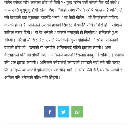
छोपेर बसेका छौ? कसका छोरा हौ तिमी ?- मुख छोपेर बसी रहेको तिर हर्दै सोधे।’
अरू उस्तै मुसुमुसु हाँसी रहेका थिए। “ओहो रमेश तँ पनि खोपि खेल्छस ? अनिलले
त्यो केटाको हात मुखबाट हटाउँदै भन्यो।’ ऊ केही बोलेन। यो सिग्रेटको पाकिट
कस्को हो नि ?-अनिलले उसको हातको सिग्रेट देखाउँदै सोधे।’ मेरो हो – रमेशले
सटिक उत्तर दियो।’ यो के भनेको ? कसले मगाएको हो सिग्रेट? अनिलले पुःन
सोध्यो।’ मेरै हो यो स्रिग्रेट-उसले फेरी त्यही कुरा दोहोर्यायो ।’ रमेश अनिलको
दाइको छोरा हो। उसको यो भनाईले अनिललाई गहिरो झट्का लाग्यो। अरू
केटाहरूले पनि खिसीगर्दै थिए। अनिलले आफ्नो रिसलाई काबु गर्न सकिन् । तडाक
सँग एक झापट लगायो। अनिलले रमेशलाई लगाएको झपाडले गर्दा सबै यति डराए
कि उनीहरू आ आफ्नो झोलालिएर पत्ताचोड् भागे ।’ रमेश रूँदै रूँदै घरतिर लाग्यो र
अनिल पनि रमेशको पछि/ पछि हिंड्यो।