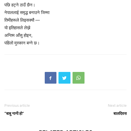
पछि हट्ने ठाउँ छैन।
नेपाललाई समृद्ध बनाउने जिम्मा
तिमीहरूले लिइसक्यौ —
यो इतिहासले लेख्ने
अन्तिम आँसु होइन,
पहिलो मुस्कान बन्ने छ।
Previous article
Next article
“बाबु नानी हाे”
बालदिवस