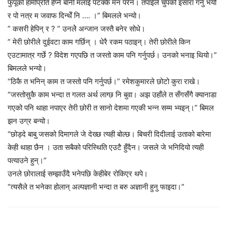
फुपूको हामीप्रति हेप्ने बानी मलाई पटक्कै मन परेन। तपाईँले चुपको इसारा गर्नु भयो
र पो नत्र म जवाफ दिन्थेँ नि …. ।” बिमलले भन्यो।
” कसरी हेपिन् र ? ” उनलेे अन्जान जस्तै बनेर सोधे।
” मेरी छोरीले दुईवटा काम गर्छिन् । धेरै रकम पठाइन्। तेरी छोरीले किन
एउटामात्र गर्छे ? विदेश गएपछि त जस्तो काम पनि गर्नुपर्छ। उनको भनाइ थियो।”
बिमलले भन्यो।
“ठिकै त भनिन् काम त जस्तो पनि गर्नुपर्छ।” रमेशकुमारले छोटो कुरा राखे।
“जस्तोसुकै काम भन्दा त गलत अर्थ लाग्छ नि बुवा। अझ उहाँले त सँगसँगै क्यानाडा
गएको पनि थाहा नपाएर तेरी छोरी त सानो देशमा गएकी भन्न सम्म भ्यइन्।” बिमल
झन उग्र बन्यो।
“छोड्दे बाबु जसको दिमागले जे देख्छ त्यही बोल्छ। बिचरी दिदीलाई उताको बारेमा
केही थाहा छैन । उता सबैको परिस्थिति एउटै हुँदैन। जसले जे भनिदियो त्यही
पत्याउने हुन्।”
उनले छोरालाई सम्झाउँदै भनेपछि केहीबेर रोकिएर थपे।
“त्यसैले त भनेका होलान् अल्पज्ञानी भन्दा त बरु अज्ञानी हुनु फाइदा।”