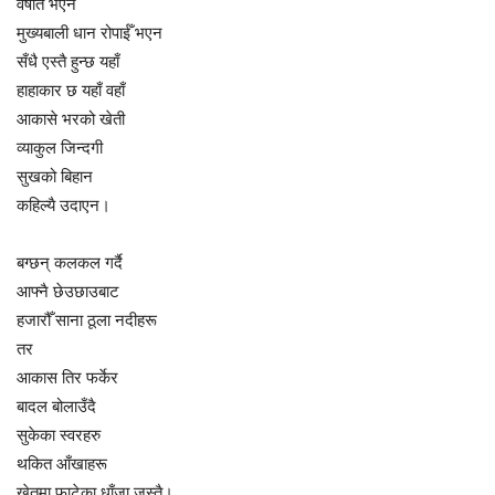
वर्षात भएन
मुख्यबाली धान रोपाईँ भएन
सँधै एस्तै हुन्छ यहाँ
हाहाकार छ यहाँ वहाँ
आकासे भरको खेती
व्याकुल जिन्दगी
सुखको बिहान
कहिल्यै उदाएन।
बग्छन् कलकल गर्दै
आफ्नै छेउछाउबाट
हजारौँ साना ठूला नदीहरू
तर
आकास तिर फर्केर
बादल बोलाउँदै
सुकेका स्वरहरु
थकित आँखाहरू
खेतमा फाटेका धाँजा जस्तै।