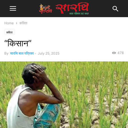
Home
कविता
कविता
“किसान”
478
By
सारथि बाल पत्रिका
-
July 25, 2025