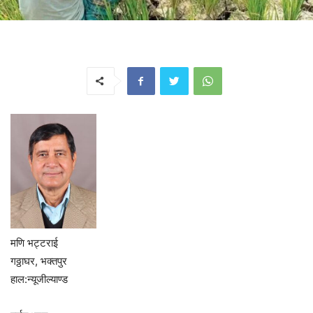
मणि भट्टराई
गठ्ठाघर, भक्तपुर
हाल:न्यूजील्याण्ड