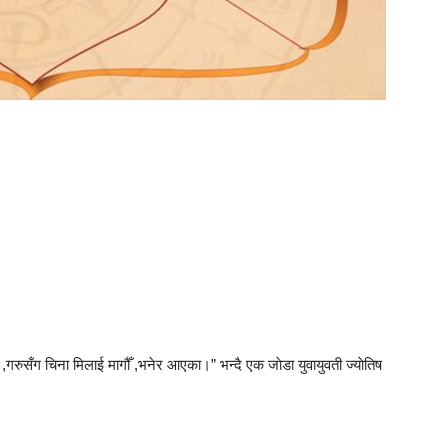
र ,गरुसँग चिना मिलाई मागौँ ,भनेर आएका।” भन्दै एक जाेडा युवायुवती ज्याेतिष