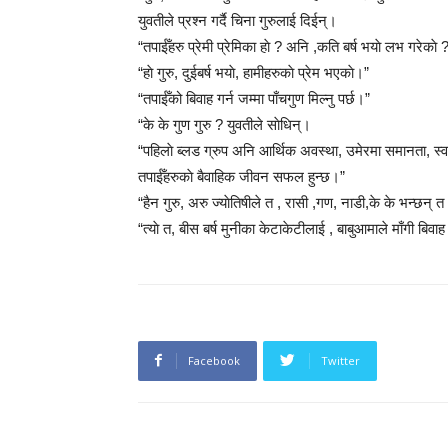
युवतीले प्रश्न गर्दै चिना गुरुलाई दिईन्।
“तपाईँहरु प्रेमी प्रेमिका हाे ? अनि ,कति बर्ष भयाे लभ गरेकाे 
“हाे गुरु, दुईबर्ष भयाे, हामीहरुकाे प्रेम भएकाे।”
“तपाईँको बिवाह गर्न जम्मा पाँचगुण मिल्नु पर्छ।”
“के के गुण गुरु ? युवतीले साेधिन्।
“पहिलाे ब्लड ग्रुप अनि आर्थिक अवस्था, उमेरमा समानता, स्वार
तपाईँहरुकाे बैवाहिक जीवन सफल हुन्छ।”
“हैन गुरु, अरु ज्याेतिषीले त , रासी ,गण, नाडी,के के भन्छन् त 
“त्याे त, बीस बर्ष मुनीका केटाकेटीलाई , बाबुआमाले माँगी बिवाह 
Facebook
Twitter