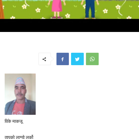
विके माकजू
तापको लाग्यो लर्को