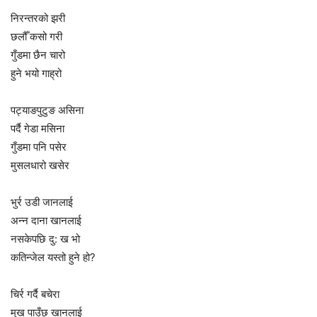
निरन्तरको झरी
छलौँ कसो गरी
गुँडमा छैन चारो
हुने भयो गाह्रो
पट्याङपुटुङ असिना
पर्दै गेडा मसिना
गुँडमा पनि पसेर
मुसलधारो खसेर
भुर्र उडी जानलाई
अन्न दाना खानलाई
नसकेपछि दु: ख भो
कतिन्जेल यस्तो हुने हो?
चिर्र गर्दै बचेरा
मुख पाउँछ खानलाई