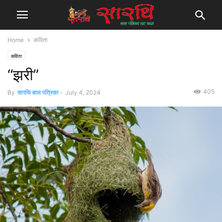
Home
कविता
कविता
“झरी”
405
By
सारथि बाल पत्रिका
-
July 4, 2024