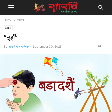
Home
कविता
कविता
“दशैँ”
392
By
सारथि बाल पत्रिका
-
September 30, 2025