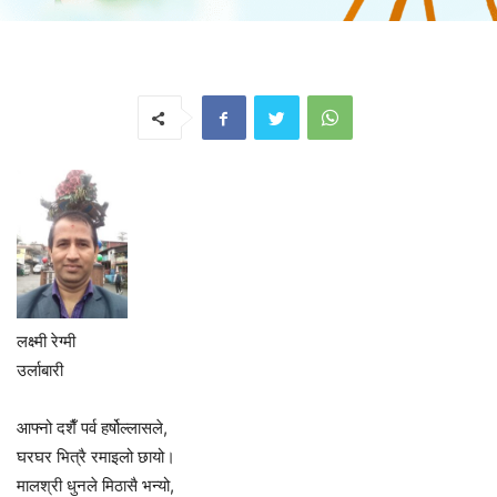
लक्ष्मी रेग्मी
उर्लाबारी
आफ्नो दशैँ पर्व हर्षोल्लासले,
घरघर भित्रै रमाइलो छायो।
मालश्री धुनले मिठासै भन्यो,