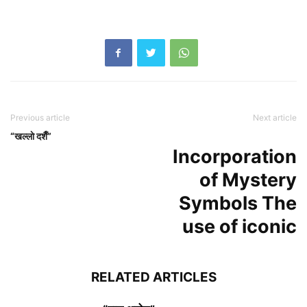
Previous article
Next article
“खल्लाे दशैँ”
Incorporation
of Mystery
Symbols The
use of iconic
RELATED ARTICLES