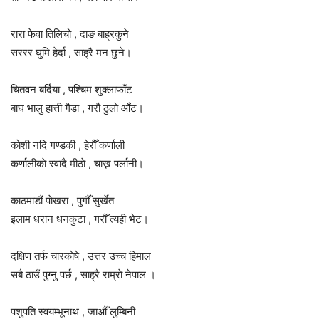
रारा फेवा तिलिचो , दाङ बाह्रकुने
सररर घुमि हेर्दा , साह्रै मन छुने।
चितवन बर्दिया , पश्चिम शुक्लाफाँट
बाघ भालु हात्ती गैडा , गरौ ठुलाे आँट।
काेशी नदि गण्डकी , हेरौँ कर्णाली
कर्णालीकाे स्वादै मीठाे , चाख्न पर्लानी।
काठमाडौं पाेखरा , पुगौँ सुर्खेत
इलाम धरान धनकुटा , गरौँ त्यही भेट।
दक्षिण तर्फ चारकाेषे , उत्तर उच्च हिमाल
सबै ठाउँ पुग्नु पर्छ , साह्रै राम्राे नेपाल ।
पशुपति स्वयम्भूनाथ , जाऔँ लुम्बिनी