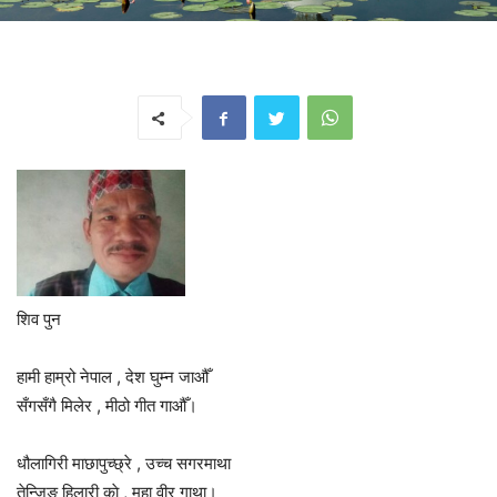
शिव पुन
हामी हाम्रो नेपाल , देश घुम्न जाऔँ
सँगसँगै मिलेर , मीठो गीत गाऔँ।
धौलागिरी माछापुच्छ्रे , उच्च सगरमाथा
तेन्जिङ हिलारी काे , महा वीर गाथा।