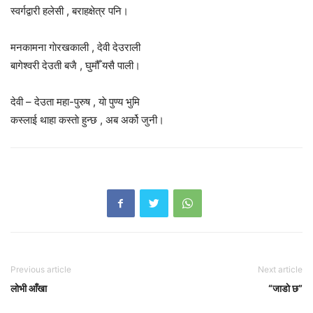
स्वर्गद्वारी हलेसी , बराहक्षेत्र पनि।
मनकामना गाेरखकाली , देवी देउराली
बागेश्वरी देउती बजै , घुमौँ यसै पाली।
देवी – देउता महा-पुरुष , याे पुण्य भुमि
कस्लाई थाहा कस्ताे हुन्छ , अब अर्को जुनी।
Previous article
Next article
लोभी आँखा
“जाडाे छ”