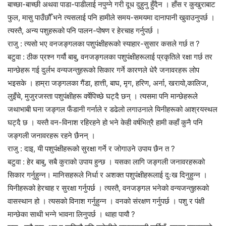
बाच्छा-बाच्छी अथवा पाडा-पाडीलाई नपुग्ने गरी दूध दुहुनु हुँदैन । हाँस र कुखुराबाट
फुल, मासु पाउँछौँ भने त्यसलाई पनि हामीले समय-समयमा दानापानी खुवाउनुपर्छ ।
त्यस्तै, अन्य पशुहरूको पनि पालन-पोषण र हेरचाह गर्नुपर्छ ।
राजु : त्यसो भए वनजङ्गलका पशुपंक्षीहरूको स्याहार-सुसार कसले गर्छ त ?
बटुवा : ठीक प्रश्न गर्यौ बाबु, वनजङ्गलका पशुपंक्षीहरूलाई प्रकृतिले रक्षा गर्छ तर
मान्छेहरू गई दुर्लभ वन्यजन्तुहरूको सिकार गर्ने कारणले धेरै जनावरहरू लोप
भइसके । हाम्रा जङ्गलका गैंडा, हात्ती, बाघ, मृग, हरिण, अर्ना, खरायो,कालिज,
लुइँचे, मुजुरजस्ता पशुपंक्षीहरू वर्षेपिच्छे घट्दै छन् । त्यसमा पनि मान्छेहरूले
जथाभाबी घना जङ्गल फँडानी गर्नाले र डढेलो लगाउनाले यिनीहरूको आश्रयस्थल
घट्दै छ । यस्तै वन-विनाश रहिरहने हो भने केही वर्षभित्रै हामी कहाँ कुनै पनि
जङ्गली जनावरहरू रहने छैनन् ।
राजु : दाइ, यी पशुपंक्षीहरूको सुरक्षा गर्ने र जोगाउने उपाय छैन त ?
बटुवा : हेर बाबु, सबै कुराको उपाय हुन्छ । यसका लागि जङ्गली जनावरहरूको
सिकार गर्नुहुन्न। मानिसहरूले निर्धा र अशक्त पशुपंक्षीहरूलाई दुःख दिनुहुन्न ।
यिनीहरूको हेरचाह र सुरक्षा गर्नुपर्छ । त्यस्तै, वनजङ्गल भनेको वन्यजन्तुहरूको
वासस्थान हो । त्यसको विनाश गर्नुहुन्न । वनको संरक्षण गर्नुपर्छ । पशु र पंक्षी
मान्छेका साथी भन्ने भावना लिनुपर्छ । थाहा पायौ ?