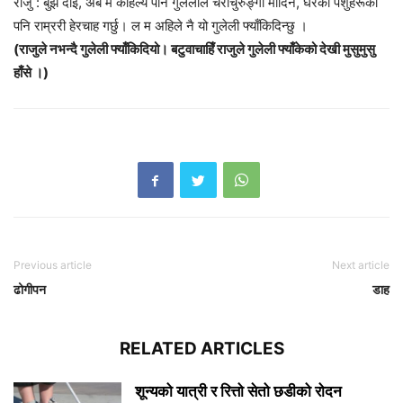
राजु : बुझै दाइ, अब म कहिल्यै पनि गुलेलीले चराचुरुङ्गी मार्दिनँ, घरका पशुहरूको
पनि राम्ररी हेरचाह गर्छु। ल म अहिले नै यो गुलेली फ्याँकिदिन्छु ।
(राजुले नभन्दै गुलेली फ्याँकिदियो। बटुवाचाहिँ राजुले गुलेली फ्याँकेको देखी मुसुमुसु
हाँसे ।)
Previous article
Next article
ढोगीपन
डाह
RELATED ARTICLES
शून्यको यात्री र रित्तो सेतो छडीको रोदन