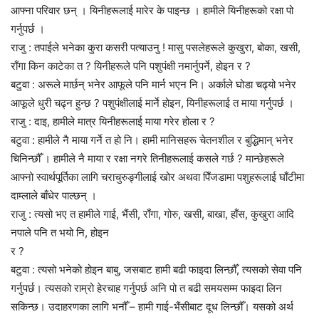
आफ्ना परिवार छन् । यिनीहरूलाई मारेर के पाइन्छ । हामीले यिनीहरूको रक्षा पो
गर्नुपर्छ ।
राजु : तपाईले भनेका कुरा कसरी पत्याउनु ! मासु पसलेहरूले कुखुरा, बोका, खसी,
राँगा किन काटेका त ? यिनीहरूले पनि पशुपंक्षी नमार्नुपर्ने, होइन र ?
बटुवा : अरूले मार्छन् भनेर आफूले पनि मार्न भएन नि। अर्काले घोडा चढ्यो भनेर
आफूले धुरी चढ्न हुन्छ ? पशुपंक्षीलाई मार्ने होइन, यिनीहरूलाई त माया गर्नुपर्छ ।
राजु : दाइ, हामीले मात्र यिनीहरूलाई माया गरेर होला र ?
बटुवा : हामीले नै माया गर्ने त हो नि। हामी मानिसहरू चेतनशील र बुद्धिमान् भनेर
चिनिन्छौँ । हामीले नै माया र रक्षा नगरे तिनीहरूलाई कसले गर्छ ? मान्छेहरूले
आफ्नो स्वार्थपूर्तिका लागि चराचुरु‌ङ्गीलाई खोर अथवा पिँजडामा पशुहरूलाई घाँटीमा
दाम्लाले बाँधेर पाल्छन् ।
राजु : त्यसो भए त हामीले गाई, भैंसी, राँगा, गोरु, खसी, बाखा, हाँस, कुखुरा आदि
नपाले पनि त भयो नि, होइन
र ?
बटुवा : त्यसो भनेको होइन बाबु, जसबाट हामी बढी फाइदा लिन्छौँ, त्यसको सेवा पनि
गर्नुपर्छ। त्यसको राम्रो हेरचाह गर्नुपर्छ अनि पो त बढी समयसम्म फाइदा लिन
सकिन्छ। उदाहरणका लागि भनौँ – हामी गाई-भैंसीबाट दूध लिन्छौँ। यसको अर्थ