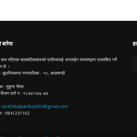
ो बारेमा
हा
 बाल पत्रिका बालबालिकाहरुको प्रतिभालाई अनलाईन माध्यामद्वारा प्रकाशित गर्ने
का हो ।
ा : बुढानिलकण्ठ नगरपालिका - १०, काठमाण्डाै
क : मुकुन्द गाैतम
 विभाग दर्ता न‌ : १८७४/०७६-७७
:
sarathibalpatrika2063@gmail.com
ईल : 9841231162