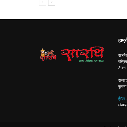
हाम्र
सारथि
पत्रि
ठेगान
सम्पाद
सुचना
ईमेल 
मोवा