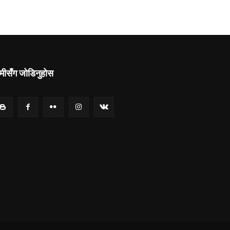
मीसँग जोडिनुहोस