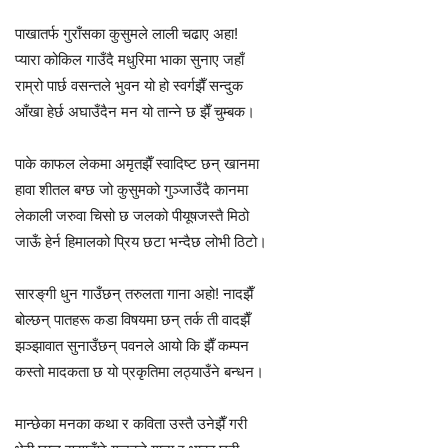
पाखातर्फ गुराँसका कुसुमले लाली चढाए अहा!
प्यारा कोकिल गाउँदै मधुरिमा भाका सुनाए जहाँ
राम्रो पार्छ वसन्तले भुवन यो हो स्वर्गझैँ सन्दुक
आँखा हेर्छ अघाउँदैन मन यो तान्ने छ झैँ चुम्बक।
पाके काफल लेकमा अमृतझैँ स्वादिष्ट छन् खानमा
हावा शीतल बग्छ जो कुसुमको गुञ्जाउँदै कानमा
लेकाली जरुवा चिसो छ जलको पीयूषजस्तै मिठो
जाऊँ हेर्न हिमालको प्रिय छटा भन्दैछ लोभी ठिटो।
सारङ्‌गी धुन गाउँछन् तरुलता गाना अहो! नादझैँ
बोल्छन् पातहरू कडा विषयमा छन् तर्क ती वादझैँ
झञ्झावात सुनाउँछन् पवनले आयो कि झैँ कम्पन
कस्तो मादकता छ यो प्रकृतिमा लठ्याउँने बन्धन।
मान्छेका मनका कथा र कविता उस्तै उनेझैँ गरी