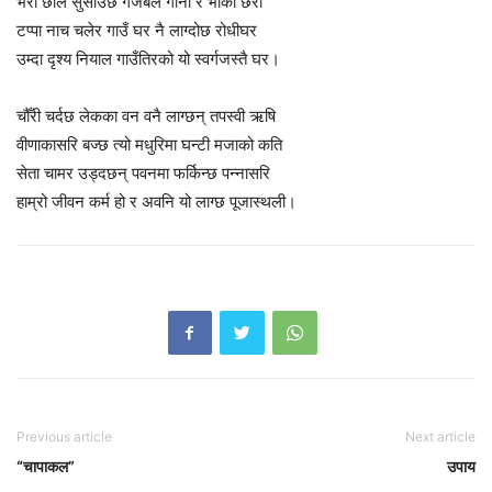
भेरी छाल सुसाउँछे गजबले गाना र भाका छरी
टप्पा नाच चलेर गाउँ घर नै लाग्दोछ रोधीघर
उम्दा दृश्य नियाल गाउँतिरको यो स्वर्गजस्तै घर।
चौँरी चर्दछ लेकका वन वनै लाग्छन् तपस्वी ऋषि
वीणाकासरि बज्छ त्यो मधुरिमा घन्टी मजाको कति
सेता चामर उड्दछन् पवनमा फर्किन्छ पन्नासरि
हाम्रो जीवन कर्म हो र अवनि यो लाग्छ पूजास्थली।
Previous article
Next article
“चापाकल”
उपाय