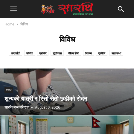
Home
विविध
विविध
अन्तर्वार्ता
कविता
घुमफिर
चुटकिला
जीवन शैली
निवन्ध
प्रविधि
बाल कथा
बाल गीत
बाल समाचार
भिडियो
विविध
शिक्षा
सुरक्षा
स्वास्थ्य
विविध
शून्यको यात्री र रित्तो सेतो छडीको रोदन
सारथि बाल पत्रिका
-
August 6, 2026