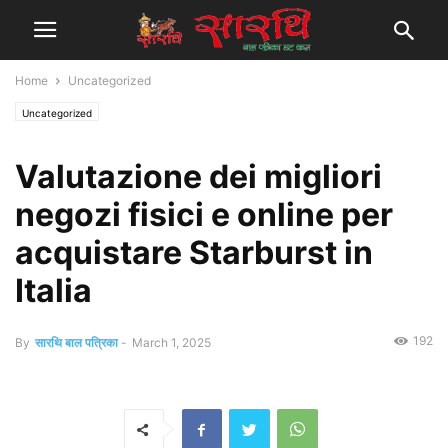
Home
Uncategorized
Uncategorized
Valutazione dei migliori
negozi fisici e online per
acquistare Starburst in
Italia
192
By
सारथि बाल पत्रिका
-
March 1, 2025