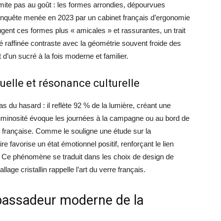
mite pas au goût : les formes arrondies, dépourvues
e enquête menée en 2023 par un cabinet français d’ergonomie
ent ces formes plus « amicales » et rassurantes, un trait
ité raffinée contraste avec la géométrie souvent froide des
t d’un sucré à la fois moderne et familier.
suelle et résonance culturelle
 du hasard : il reflète 92 % de la lumière, créant une
 luminosité évoque les journées à la campagne ou au bord de
 française. Comme le souligne une étude sur la
e favorise un état émotionnel positif, renforçant le lien
ale. Ce phénomène se traduit dans les choix de design de
allage cristallin rappelle l’art du verre français.
bassadeur moderne de la