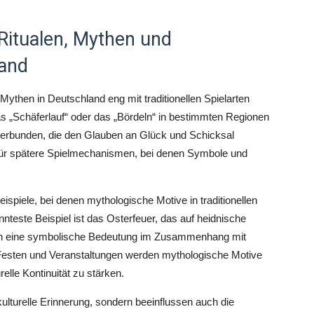
Ritualen, Mythen und
land
d Mythen in Deutschland eng mit traditionellen Spielarten
s „Schäferlauf“ oder das „Bördeln“ in bestimmten Regionen
verbunden, die den Glauben an Glück und Schicksal
er für spätere Spielmechanismen, bei denen Symbole und
eispiele, bei denen mythologische Motive in traditionellen
nteste Beispiel ist das Osterfeuer, das auf heidnische
och eine symbolische Bedeutung im Zusammenhang mit
Festen und Veranstaltungen werden mythologische Motive
elle Kontinuität zu stärken.
kulturelle Erinnerung, sondern beeinflussen auch die