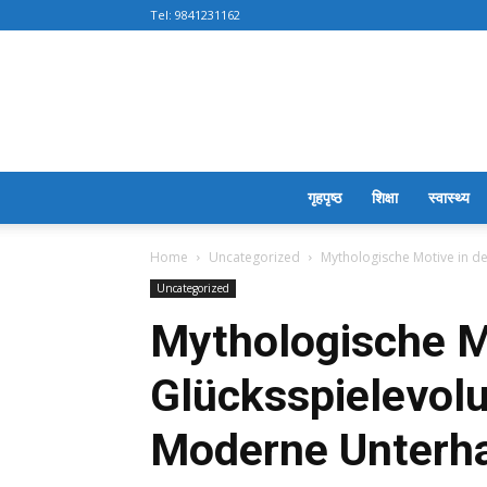
Tel:
9841231162
गृहपृष्ठ
शिक्षा
स्वास्थ्य
Home
Uncategorized
Mythologische Motive in d
Uncategorized
Mythologische Mo
Glücksspielevolu
Moderne Unterh