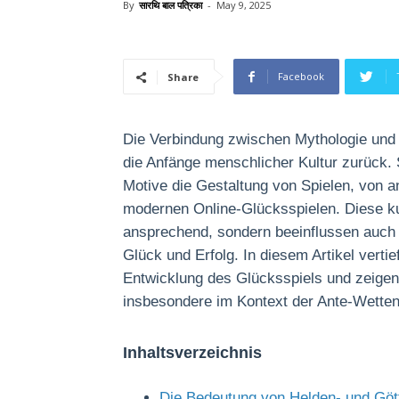
By
सारथि बाल पत्रिका
-
May 9, 2025
Facebook
Share
Die Verbindung zwischen Mythologie und Gl
die Anfänge menschlicher Kultur zurück. 
Motive die Gestaltung von Spielen, von an
modernen Online-Glücksspielen. Diese kul
ansprechend, sondern beeinflussen auch
Glück und Erfolg. In diesem Artikel verti
Entwicklung des Glücksspiels und zeigen,
insbesondere im Kontext der Ante-Wetten
Inhaltsverzeichnis
Die Bedeutung von Helden- und Gött