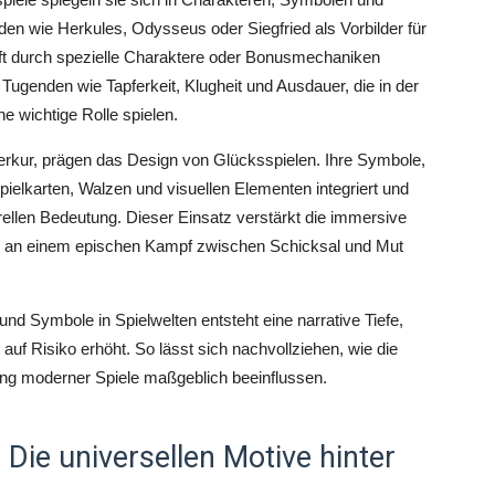
den wie Herkules, Odysseus oder Siegfried als Vorbilder für
 oft durch spezielle Charaktere oder Bonusmechaniken
Tugenden wie Tapferkeit, Klugheit und Ausdauer, die in der
e wichtige Rolle spielen.
erkur, prägen das Design von Glücksspielen. Ihre Symbole,
pielkarten, Walzen und visuellen Elementen integriert und
urellen Bedeutung. Dieser Einsatz verstärkt die immersive
l, an einem epischen Kampf zwischen Schicksal und Mut
d Symbole in Spielwelten entsteht eine narrative Tiefe,
 auf Risiko erhöht. So lässt sich nachvollziehen, wie die
ung moderner Spiele maßgeblich beeinflussen.
Die universellen Motive hinter