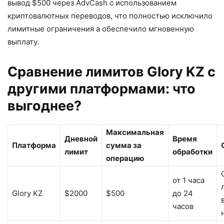
вывод $500 через AdvCash с использованием
криптовалютных переводов, что полностью исключило
лимитные ограничения а обеспечило мгновенную
выплату.
Сравнение лимитов Glory KZ с
другими платформами: что
выгоднее?
Максимальная
Дневной
Время
Платформа
сумма за
лимит
обработки
операцию
от 1 часа
Glory KZ
$2000
$500
до 24
часов