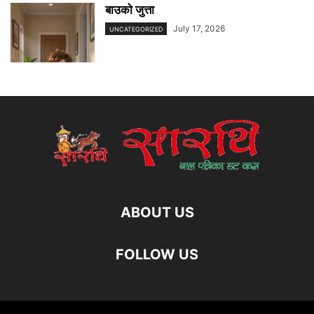
बाउको जुत्ता
July 17, 2026
UNCATEGORIZED
ABOUT US
FOLLOW US