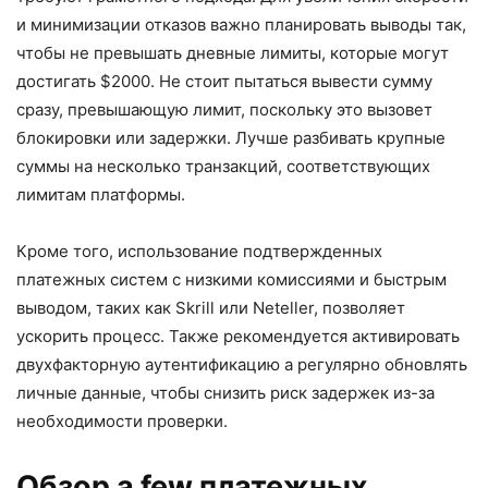
и минимизации отказов важно планировать выводы так,
чтобы не превышать дневные лимиты, которые могут
достигать $2000. Не стоит пытаться вывести сумму
сразу, превышающую лимит, поскольку это вызовет
блокировки или задержки. Лучше разбивать крупные
суммы на несколько транзакций, соответствующих
лимитам платформы.
Кроме того, использование подтвержденных
платежных систем с низкими комиссиями и быстрым
выводом, таких как Skrill или Neteller, позволяет
ускорить процесс. Также рекомендуется активировать
двухфакторную аутентификацию а регулярно обновлять
личные данные, чтобы снизить риск задержек из-за
необходимости проверки.
Обзор a few платежных