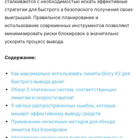
сталкиваются с необходимостью искать эффективные
стратегии для быстрого а безопасного получения своих
выигрышей. Правильное планирование и
использование современных инструментов позволяют
минимизировать риски блокировок а значительно
ускорить процесс вывода.
Содержание:
Как максимально использовать лимиты Glory KZ для
быстрого вывода денег
Обзор 3 платежных систем, соответствующих
лимитам и скорости выплат
5 various распространенных ошибок, которые
мешают эффективному выводу средств
Применение нескольких методов для обхода
лимитов без блокировок
Автоматизация процесса вывода: инструменты а