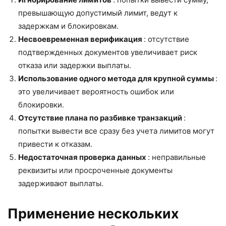
превышающую допустимый лимит, ведут к
задержкам и блокировкам.
Несвоевременная верификация
: отсутствие
подтвержденных документов увеличивает риск
отказа или задержки выплаты.
Использование одного метода для крупной суммы
:
это увеличивает вероятность ошибок или
блокировки.
Отсутствие плана по разбивке транзакций
:
попытки вывести все сразу без учета лимитов могут
привести к отказам.
Недостаточная проверка данных
: неправильные
реквизиты или просроченные документы
задерживают выплаты.
Применение нескольких