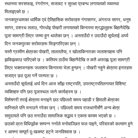
स्थानमा सरसफाइ, रंगरोगन, सजावट र सुरक्षा प्रबन्ध लगायतको व्यवस्था
मिलाइएको छ ।
जनकपुरधामका धार्मिक एवं ऐतिहासिक सरोवरहरु गंगासागर, अंगराज सागर, धनुष
सागर, दशरथ तलाउ, गोरधोइ पोखरी लगायतको किनारमा श्रद्धालुहरू बिहानैदेखि
पूजा सामग्री लिएर जम्मा हुन थालेका छन् । अस्ताउँदो र उदाउँदो सूर्यलाई अर्घ्य
दिन जनकपुरका सरोवरहरू सिङ्गारिएका छन् ।
यस्तै ग्रामीण क्षेत्रका पोखरी, तालतलैया, र खोलाकिनारका जलाशयहरू पनि
झकिझकाउ पारिएको छ । कतिपय ठाउँमा बिहानैदेखि त कतै अपराह्न पूजा सामग्री
लिएर भक्तजनहरू जलाशय किनारमा भेला हुन्छन् । पोखरी नहुने क्षेत्रमा इनारहरू
सजाएर छठ पूजा गर्ने परम्परा छ ।
अस्ताउँदो सूर्यलाई अर्घ दिन आज साँझ राष्ट्रपति, उपराष्ट्रपतिलगायत विशिष्ट
व्यक्तिहरु पनि छठ पूजास्थल जाने कार्यक्रम छ ।
विशेषगरी तराई क्षेत्रमा मनाइने छठ पछिल्लो समय पहाडी र हिमाली क्षेत्रका
मानिसले पनि मनाउने गरेका छन् । पछिल्लो समय राजधानीसँगै अन्य क्षेत्र
समुदायले पनि छठ मनाउँदा सामाजिक सद्भाव र एकता कायम भएको छ ।
छठको व्रत विधिपूर्वक सम्पन्न गर्नाले मनोवाञ्छित फल पाइने, परिवारको कल्याण हुने
र आफ्ना सम्पूर्ण दुःखकष्ट हट्ने जनविश्वास छ ।