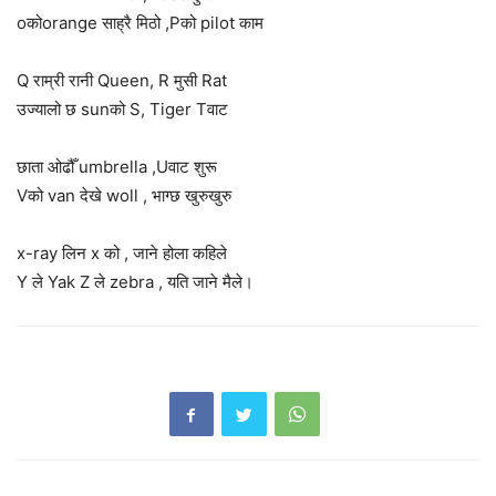
oकोorange साह्रै मिठो ,Pको pilot काम
Q राम्री रानी Queen, R मुसी Rat
उज्यालो छ sunको S, Tiger Tवाट
छाता ओढौँ umbrella ,Uवाट शुरू
Vको van देखे woll , भाग्छ खुरुखुरु
x-ray लिन x को , जाने होला कहिले
Y ले Yak Z ले zebra , यति जाने मैले।