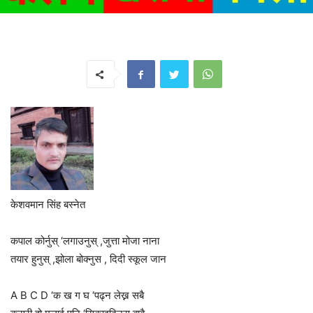
केशवमान सिंह बस्नेत
कपाल कोर्नुस् ‘लगाउनुस् ,जुत्ता मोजा नाना
तयार हुनुस् ,झोला बोक्नुस , दिदी स्कूल जान
A B C D ‘क ख ग घ ‘पढ्न लेख्न सबै