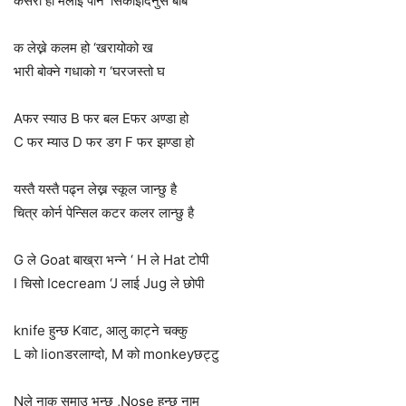
कसरी हो मलाई पनि ‘सिकाइदिनुस बाबै
क लेख्ने कलम हो ‘खरायोको ख
भारी बोक्ने गधाको ग ‘घरजस्तो घ
Aफर स्याउ B फर बल Eफर अण्डा हो
C फर म्याउ D फर डग F फर झण्डा हो
यस्तै यस्तै पढ्न लेख्न स्कूल जान्छु है
चित्र कोर्न पेन्सिल कटर कलर लान्छु है
G ले Goat बाख्रा भन्ने ‘ H ले Hat टोपी
I चिसो Icecream ‘J लाई Jug ले छोपी
knife हुन्छ Kवाट, आलु काट्ने चक्कु
L को lionडरलाग्दो, M को monkeyछट्टु
Nले नाक समाउ भन्छ ,Nose हुन्छ नाम